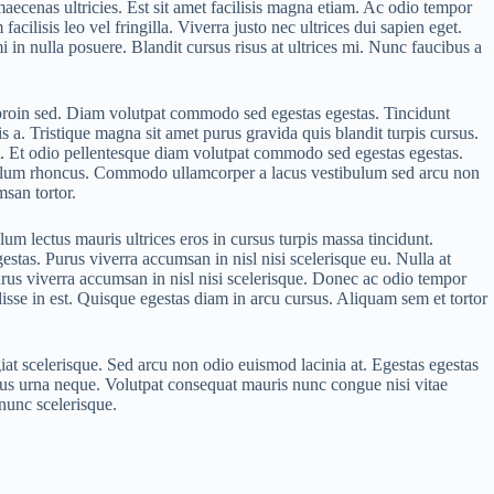
aecenas ultricies. Est sit amet facilisis magna etiam. Ac odio tempor
ilisis leo vel fringilla. Viverra justo nec ultrices dui sapien eget.
in nulla posuere. Blandit cursus risus at ultrices mi. Nunc faucibus a
 proin sed. Diam volutpat commodo sed egestas egestas. Tincidunt
a. Tristique magna sit amet purus gravida quis blandit turpis cursus.
 sit. Et odio pellentesque diam volutpat commodo sed egestas egestas.
ibulum rhoncus. Commodo ullamcorper a lacus vestibulum sed arcu non
msan tortor.
m lectus mauris ultrices eros in cursus turpis massa tincidunt.
estas. Purus viverra accumsan in nisl nisi scelerisque eu. Nulla at
urus viverra accumsan in nisl nisi scelerisque. Donec ac odio tempor
isse in est. Quisque egestas diam in arcu cursus. Aliquam sem et tortor
iat scelerisque. Sed arcu non odio euismod lacinia at. Egestas egestas
oncus urna neque. Volutpat consequat mauris nunc congue nisi vitae
 nunc scelerisque.