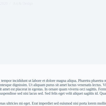
 2020
Art & Design
 tempor incididunt ut labore et dolore magna aliqua. Pharetra pharetra 
ellentesque dignissim. Ut aliquam purus sit amet luctus venenatis lectus.
s sit amet est placerat in egestas. In ornare quam viverra orci sagittis.
uspendisse sed nisi lacus sed. Sed felis eget velit aliquet sagittis id. 
nas ultricies mi eget. Erat imperdiet sed euismod nisi porta lorem moll