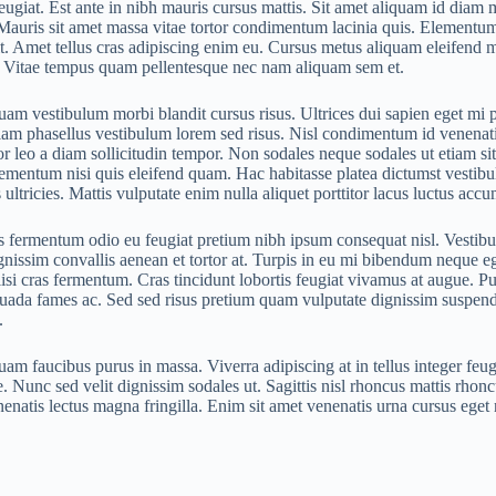
giat. Est ante in nibh mauris cursus mattis. Sit amet aliquam id diam m
auris sit amet massa vitae tortor condimentum lacinia quis. Elementum fac
. Amet tellus cras adipiscing enim eu. Cursus metus aliquam eleifend mi 
at. Vitae tempus quam pellentesque nec nam aliquam sem et.
am vestibulum morbi blandit cursus risus. Ultrices dui sapien eget mi
am phasellus vestibulum lorem sed risus. Nisl condimentum id venenatis 
ttitor leo a diam sollicitudin tempor. Non sodales neque sodales ut etiam
lementum nisi quis eleifend quam. Hac habitasse platea dictumst vest
ltricies. Mattis vulputate enim nulla aliquet porttitor lacus luctus accu
 fermentum odio eu feugiat pretium nibh ipsum consequat nisl. Vestibulu
ignissim convallis aenean et tortor at. Turpis in eu mi bibendum neque eg
lisi cras fermentum. Cras tincidunt lobortis feugiat vivamus at augue. P
lesuada fames ac. Sed sed risus pretium quam vulputate dignissim suspend
.
am faucibus purus in massa. Viverra adipiscing at in tellus integer feug
te. Nunc sed velit dignissim sodales ut. Sagittis nisl rhoncus mattis rh
nenatis lectus magna fringilla. Enim sit amet venenatis urna cursus eget