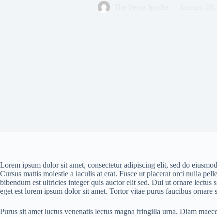
The Vegas Insider
January 28,
Lorem ipsum dolor sit amet, consectetur adipiscing elit, sed do eiusmod
Cursus mattis molestie a iaculis at erat. Fusce ut placerat orci nulla p
bibendum est ultricies integer quis auctor elit sed. Dui ut ornare lectu
eget est lorem ipsum dolor sit amet. Tortor vitae purus faucibus ornare s
Purus sit amet luctus venenatis lectus magna fringilla urna. Diam maece