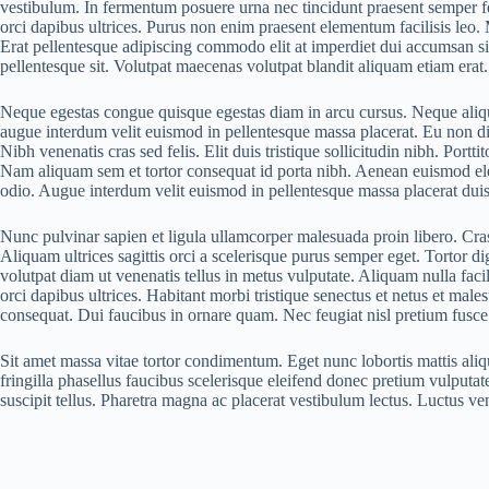
vestibulum. In fermentum posuere urna nec tincidunt praesent semper feu
orci dapibus ultrices. Purus non enim praesent elementum facilisis leo. M
Erat pellentesque adipiscing commodo elit at imperdiet dui accumsan sit
pellentesque sit. Volutpat maecenas volutpat blandit aliquam etiam er
Neque egestas congue quisque egestas diam in arcu cursus. Neque aliqu
augue interdum velit euismod in pellentesque massa placerat. Eu non di
Nibh venenatis cras sed felis. Elit duis tristique sollicitudin nibh. Por
Nam aliquam sem et tortor consequat id porta nibh. Aenean euismod e
odio. Augue interdum velit euismod in pellentesque massa placerat duis u
Nunc pulvinar sapien et ligula ullamcorper malesuada proin libero. Cras
Aliquam ultrices sagittis orci a scelerisque purus semper eget. Tortor d
volutpat diam ut venenatis tellus in metus vulputate. Aliquam nulla faci
orci dapibus ultrices. Habitant morbi tristique senectus et netus et ma
consequat. Dui faucibus in ornare quam. Nec feugiat nisl pretium fusce
Sit amet massa vitae tortor condimentum. Eget nunc lobortis mattis aliqu
fringilla phasellus faucibus scelerisque eleifend donec pretium vulputa
suscipit tellus. Pharetra magna ac placerat vestibulum lectus. Luctus ve