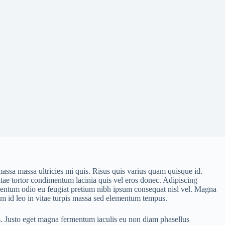
massa massa ultricies mi quis. Risus quis varius quam quisque id.
 Vitae tortor condimentum lacinia quis vel eros donec. Adipiscing
 Fermentum odio eu feugiat pretium nibh ipsum consequat nisl vel. Magna
Quam id leo in vitae turpis massa sed elementum tempus.
is. Justo eget magna fermentum iaculis eu non diam phasellus