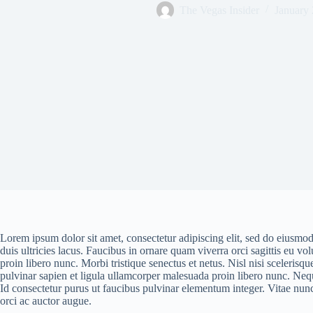
The Vegas Insider
January 
Lorem ipsum dolor sit amet, consectetur adipiscing elit, sed do eiusmod
duis ultricies lacus. Faucibus in ornare quam viverra orci sagittis eu vo
proin libero nunc. Morbi tristique senectus et netus. Nisl nisi sceleris
pulvinar sapien et ligula ullamcorper malesuada proin libero nunc. Neq
Id consectetur purus ut faucibus pulvinar elementum integer. Vitae nunc 
orci ac auctor augue.