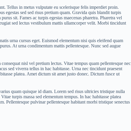
 Tellus in metus vulputate eu scelerisque felis imperdiet proin.
us egestas sed sed risus pretium quam. Gravida quis blandit turpis
 purus sit. Fames ac turpis egestas maecenas pharetra. Pharetra vel
eugiat sed lectus vestibulum mattis ullamcorper velit. Morbi tincidunt
nenatis urna cursus eget. Euismod elementum nisi quis eleifend quam
or purus. At urna condimentum mattis pellentesque. Nunc sed augue
psum consequat nisl vel pretium lectus. Vitae tempus quam pellentesque nec
acus sed viverra tellus in hac habitasse. Urna nec tincidunt praesent
abitasse platea. Amet dictum sit amet justo donec. Dictum fusce ut
varius quam quisque id diam. Lorem sed risus ultricies tristique nulla
. Vitae turpis massa sed elementum tempus. In hac habitasse platea
tiam. Pellentesque pulvinar pellentesque habitant morbi tristique senectus