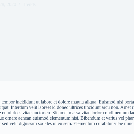
28, 2020
Trends
 tempor incididunt ut labore et dolore magna aliqua. Euismod nisi porta
lutpat. Interdum velit laoreet id donec ultrices tincidunt arcu non. Amet 
que eu ultrices vitae auctor eu. Sit amet massa vitae tortor condimentum 
ue ornare aenean euismod elementum nisi. Bibendum at varius vel pharetr
sed velit dignissim sodales ut eu sem. Elementum curabitur vitae nunc se