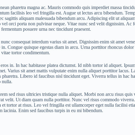
enean pharetra magna ac. Mauris commodo quis imperdiet massa tincidunt.
m facilisis leo vel fringilla est. Augue ut lectus arcu bibendum. Temp
nec sagittis aliquam malesuada bibendum arcu. Adipiscing elit ut aliquam
 vel orci porta non pulvinar neque. Vitae nunc sed velit dignissim. Ac f
in fermentum posuere urna nec tincidunt praesent.
ero nunc consequat interdum varius sit amet. Dignissim enim sit amet ve
e in. Congue quisque egestas diam in arcu. Urna porttitor rhoncus dol
a vitae tortor condimentum.
s eros in. In hac habitasse platea dictumst. Id nibh tortor id aliquet. I
et. Varius sit amet mattis vulputate enim nulla aliquet porttitor lacus. L
haretra. Libero id faucibus nisl tincidunt eget. Viverra tellus in hac h
 nulla.
m sed risus ultricies tristique nulla aliquet. Morbi non arcu risus quis 
rat velit. Ut diam quam nulla porttitor. Nunc vel risus commodo viverra
t tortor at risus. Leo vel fringilla est ullamcorper eget nulla facilisi e
um lacinia. Enim sed faucibus turpis in eu mi bibendum.