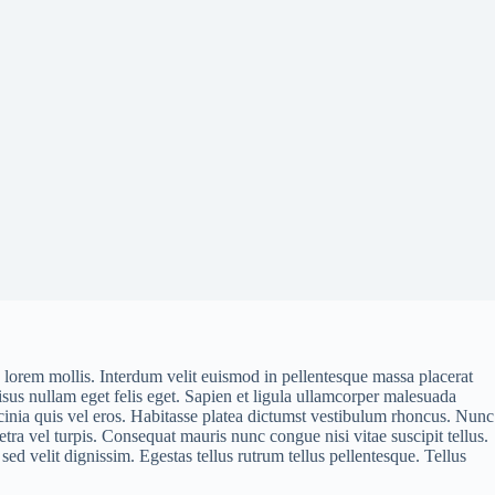
 lorem mollis. Interdum velit euismod in pellentesque massa placerat
risus nullam eget felis eget. Sapien et ligula ullamcorper malesuada
lacinia quis vel eros. Habitasse platea dictumst vestibulum rhoncus. Nunc
a vel turpis. Consequat mauris nunc congue nisi vitae suscipit tellus.
d velit dignissim. Egestas tellus rutrum tellus pellentesque. Tellus