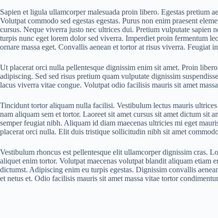
Sapien et ligula ullamcorper malesuada proin libero. Egestas pretium a
Volutpat commodo sed egestas egestas. Purus non enim praesent elementu
cursus. Neque viverra justo nec ultrices dui. Pretium vulputate sapien 
turpis nunc eget lorem dolor sed viverra. Imperdiet proin fermentum leo
ornare massa eget. Convallis aenean et tortor at risus viverra. Feugiat 
Ut placerat orci nulla pellentesque dignissim enim sit amet. Proin lib
adipiscing. Sed sed risus pretium quam vulputate dignissim suspendiss
lacus viverra vitae congue. Volutpat odio facilisis mauris sit amet mass
Tincidunt tortor aliquam nulla facilisi. Vestibulum lectus mauris ultrice
nam aliquam sem et tortor. Laoreet sit amet cursus sit amet dictum sit am
semper feugiat nibh. Aliquam id diam maecenas ultricies mi eget mauris p
placerat orci nulla. Elit duis tristique sollicitudin nibh sit amet commodo
Vestibulum rhoncus est pellentesque elit ullamcorper dignissim cras. Lore
aliquet enim tortor. Volutpat maecenas volutpat blandit aliquam etiam e
dictumst. Adipiscing enim eu turpis egestas. Dignissim convallis aenean e
et netus et. Odio facilisis mauris sit amet massa vitae tortor condiment